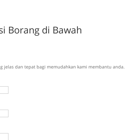
Home
Beli Hartanah
Borang Pertanyaan Nilai Hartanah
Isi Borang di Bawah
ang jelas dan tepat bagi memudahkan kami membantu anda.