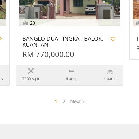
20
BANGLO DUA TINGKAT BALOK,
T
KUANTAN
RM 770,000.00
hs
7200 sq ft
6 beds
4 baths
1
2
Next »