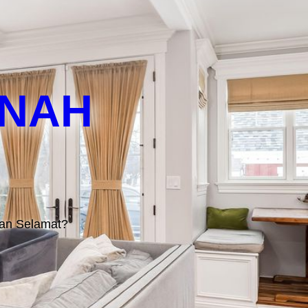
Jual Hartanah
Search Listing
Servis Kami
test
Berita
ANAH
an Selamat?