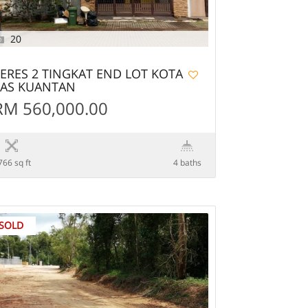
20
ERES 2 TINGKAT END LOT KOTA
SAS KUANTAN
RM 560,000.00
766 sq ft
4 baths
SOLD