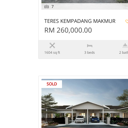
7
TERES KEMPADANG MAKMUR
RM 260,000.00
1604 sq ft
3 beds
2 bat
SOLD