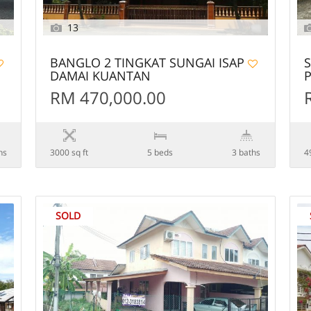
13
BANGLO 2 TINGKAT SUNGAI ISAP
S
DAMAI KUANTAN
RM 470,000.00
hs
3000 sq ft
5 beds
3 baths
4
SOLD