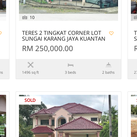
10
TERES 2 TINGKAT CORNER LOT
T
SUNGAI KARANG JAYA KUANTAN
RM 250,000.00
hs
1496 sq ft
3 beds
2 baths
2
SOLD