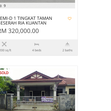
9
EMI-D 1 TINGKAT TAMAN
ESERAH RIA KUANTAN
RM 320,000.00
200 sq ft
4 beds
2 baths
SOLD