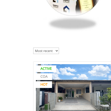
ACTIVE
COA
HOT