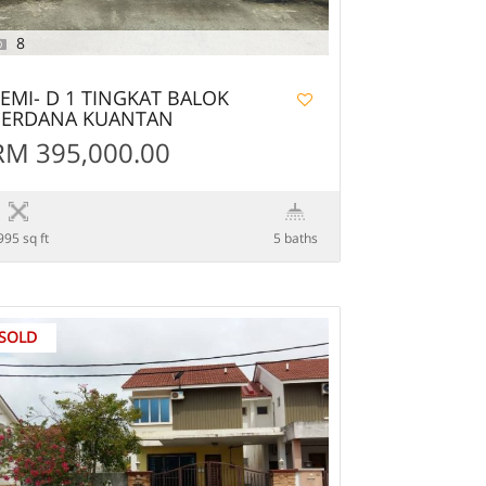
8
EMI- D 1 TINGKAT BALOK
PERDANA KUANTAN
RM 395,000.00
995 sq ft
5 baths
SOLD