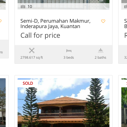
10
Semi-D, Perumahan Makmur,
S
Inderapura Jaya, Kuantan
B
Call for price
hs
2798.617 sq ft
3 beds
2 baths
3
SOLD