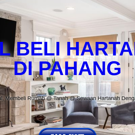
Home
Beli Hartanah
Borang Pertanyaan Nilai Hartanah
L BELI HART
DI PAHANG
ual, Membeli Rumah @ Tanah @ Sewaan Hartanah Deng