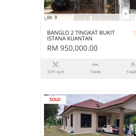
8
BANGLO 2 TINGKAT BUKIT
ISTANA KUANTAN
RM 950,000.00
7271 sq ft
7 beds
5 bat
SOLD