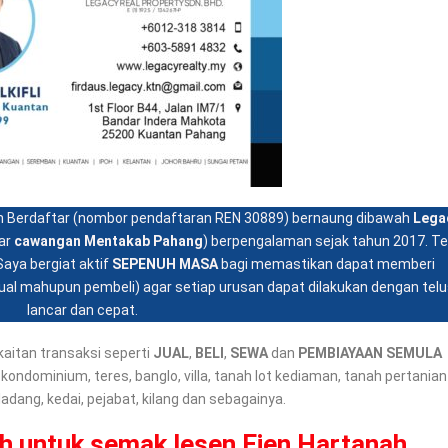
nah Berdaftar (nombor pendaftaran REN 30889) bernaung dibawah
Lega
ar
cawangan Mentakab Pahang
) berpengalaman sejak tahun 2017. Te
aya bergiat aktif
SEPENUH MASA
bagi memastikan dapat memberi
al mahupun pembeli) agar setiap urusan dapat dilakukan dengan telu
lancar dan cepat.
aitan transaksi seperti
JUAL
,
BELI
,
SEWA
dan
PEMBIAYAAN SEMULA
kondominium, teres, banglo, villa, tanah lot kediaman, tanah pertanian
adang, kedai, pejabat, kilang dan sebagainya.
h untuk semak lesen Ejen Hartanah