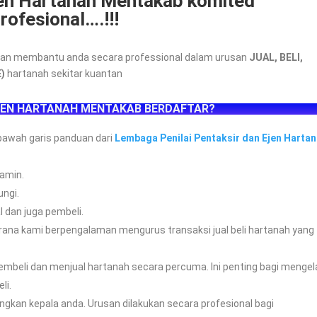
en Hartanah Mentakab komited
ofesional….!!!
k dan membantu anda secara professional dalam urusan
JUAL, BELI,
)
hartanah sekitar kuantan
JEN HARTANAH MENTAKAB BERDAFTAR?
ibawah garis panduan dari
Lembaga Penilai Pentaksir dan Ejen Harta
jamin.
ungi.
 dan juga pembeli.
kerana kami berpengalaman mengurus transaksi jual beli hartanah yang
mbeli dan menjual hartanah secara percuma. Ini penting bagi mengel
li.
ngkan kepala anda. Urusan dilakukan secara profesional bagi