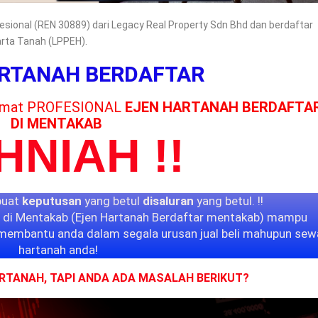
ofesional (REN 30889) dari Legacy Real Property Sdn Bhd dan berdaftar
arta Tanah (LPPEH).
ARTANAH BERDAFTAR
dmat
PROFESIONAL
EJEN HARTANAH BERDAFTA
DI MENTAKAB
HNIAH !!
buat
keputusan
yang betul
disaluran
yang betul. !!
r di Mentakab (Ejen Hartanah Berdaftar mentakab) mampu
membantu anda dalam segala urusan jual beli mahupun sew
hartanah anda!
ARTANAH, TAPI ANDA ADA MASALAH BERIKUT?