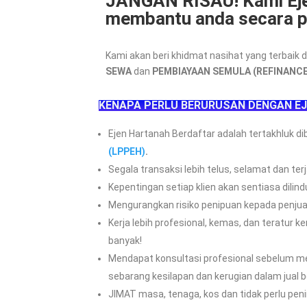
JANGAN RISAU! Kami Ej
membantu anda secara pr
Kami akan beri khidmat nasihat yang terbai
SEWA
dan
PEMBIAYAAN SEMULA (REFINANCE
KENAPA PERLU BERURUSAN DENGAN E
Ejen Hartanah Berdaftar
adalah tertakhluk d
(LPPEH)
.
Segala transaksi lebih telus, selamat dan ter
Kepentingan setiap klien akan sentiasa dilind
Mengurangkan risiko penipuan kepada penjual
Kerja lebih profesional, kemas, dan teratur 
banyak!
Mendapat konsultasi profesional sebelum me
sebarang kesilapan dan kerugian dalam jual be
JIMAT masa, tenaga, kos dan tidak perlu peni