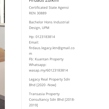
Firdaus Zulkifli
Certificated State Agensi
REN 30889
Bachelor Hons Industrial
Design, UPM
Hp: 0123183814
Email:
firdaus.legacy.ktn@gmail.co
m
Fb: Kuantan Property
Whatsapp:
wasap.my/60123183814
Legacy Real Property Sdn
Bhd [2020 -Now]
Transasia Property
Consultancy Sdn Bhd [2018-
2019]