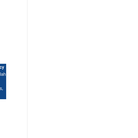
cy
lah
s,