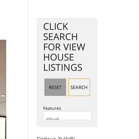
Jual Hartanah
Search Listing
Servis Kami
test
Berita
CLICK
SEARCH
FOR VIEW
HOUSE
LISTINGS
Features