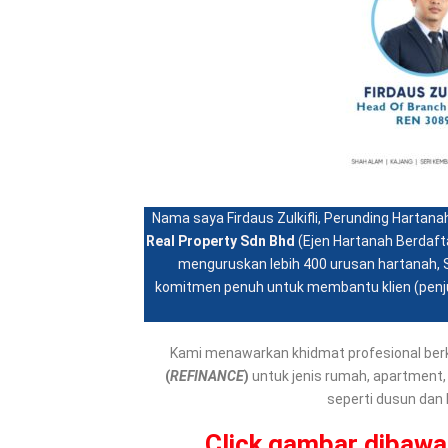
Nama saya Firdaus Zulkifli, Perunding Harta
Real Property Sdn Bhd
(Ejen Hartanah Berdaft
menguruskan lebih 400 urusan hartanah, S
komitmen penuh untuk membantu klien (penju
Kami menawarkan khidmat profesional berk
(
REFINANCE
)
untuk jenis rumah, apartment, 
seperti dusun dan l
Click gambar dibawa